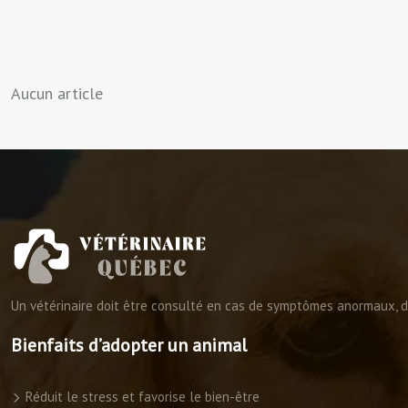
Aucun article
Un vétérinaire doit être consulté en cas de symptômes anormaux, d’
Bienfaits d’adopter un animal
Réduit le stress et favorise le bien-être