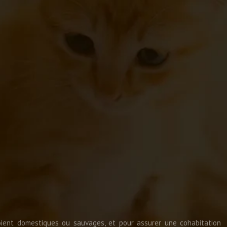
oient domestiques ou sauvages, et pour assurer une cohabitation