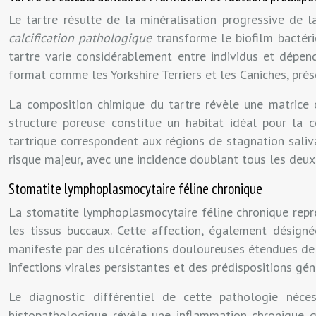
Le tartre résulte de la minéralisation progressive de 
calcification pathologique
transforme le biofilm bactér
tartre varie considérablement entre individus et dépen
format comme les Yorkshire Terriers et les Caniches, pré
La composition chimique du tartre révèle une matrice o
structure poreuse constitue un habitat idéal pour la 
tartrique correspondent aux régions de stagnation saliva
risque majeur, avec une incidence doublant tous les deux 
Stomatite lymphoplasmocytaire féline chronique
La stomatite lymphoplasmocytaire féline chronique repré
les tissus buccaux. Cette affection, également désig
manifeste par des ulcérations douloureuses étendues de la
infections virales persistantes et des prédispositions gén
Le diagnostic différentiel de cette pathologie néces
histopathologique révèle une inflammation chronique 