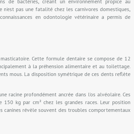
ns de bactéries, créant un environnement propice au
 n’est pas une fatalité chez les carnivores domestiques,
 connaissances en odontologie vétérinaire a permis de
n masticatoire. Cette formule dentaire se compose de 12
incipalement à la préhension alimentaire et au toilettage.
ents mous. La disposition symétrique de ces dents reflète
une racine profondément ancrée dans l’os alvéolaire. Ces
re 150 kg par cm² chez les grandes races. Leur position
des canines révèle souvent des troubles comportementaux