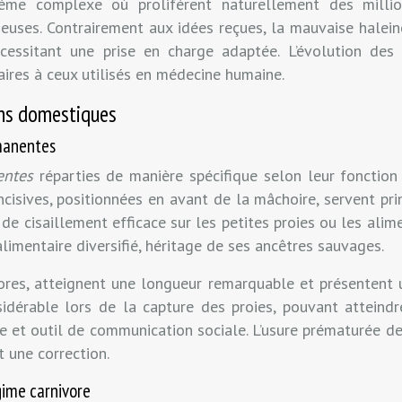
ème complexe où prolifèrent naturellement des millio
uses. Contrairement aux idées reçues, la mauvaise haleine
cessitant une prise en charge adaptée. L’évolution des
aires à ceux utilisés en médecine humaine.
ins domestiques
rmanentes
entes
réparties de manière spécifique selon leur fonctio
incisives, positionnées en avant de la mâchoire, servent pr
e cisaillement efficace sur les petites proies ou les alim
imentaire diversifié, héritage de ses ancêtres sauvages.
ores, atteignent une longueur remarquable et présentent 
idérable lors de la capture des proies, pouvant atteind
ve et outil de communication sociale. L’usure prématurée 
 une correction.
égime carnivore