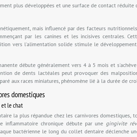
ement plus développées et une surface de contact réduite c
génétiquement, mais influencé par des facteurs nutritionnel
mmençant par les canines et les incisives centrales. Ce
ition vers l’alimentation solide stimule le développement
manente débute généralement vers 4 à 5 mois et s’achève v
étention de dents lactéales peut provoquer des malpositi
paré aux races miniatures, phénomène lié à la durée de cro
vores domestiques
 et le chat
ntaire la plus répandue chez les carnivores domestiques, 
gie inflammatoire chronique débute par une
gingivite ré
aque bactérienne le long du collet dentaire déclenche un