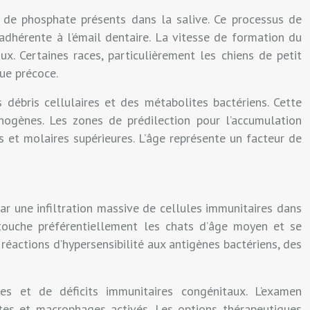
t de phosphate présents dans la salive. Ce processus de
dhérente à l’émail dentaire. La vitesse de formation du
. Certaines races, particulièrement les chiens de petit
ue précoce.
débris cellulaires et des métabolites bactériens. Cette
hogènes. Les zones de prédilection pour l’accumulation
s et molaires supérieures. L’âge représente un facteur de
r une infiltration massive de cellules immunitaires dans
 touche préférentiellement les chats d’âge moyen et se
réactions d’hypersensibilité aux antigènes bactériens, des
nes et de déficits immunitaires congénitaux. L’examen
es et macrophages activés. Les options thérapeutiques