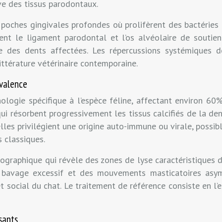
ve des tissus parodontaux.
e poches gingivales profondes où prolifèrent des bactérie
t le ligament parodontal et l’os alvéolaire de soutien.
e des dents affectées. Les répercussions systémiques d
ttérature vétérinaire contemporaine.
évalence
ologie spécifique à l’espèce féline, affectant environ 60
ui résorbent progressivement les tissus calcifiés de la de
s privilégient une origine auto-immune ou virale, possiblem
 classiques.
ographique qui révèle des zones de lyse caractéristiques d
 bavage excessif et des mouvements masticatoires asym
social du chat. Le traitement de référence consiste en l’
sants