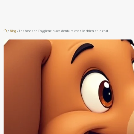
/
Blog
/ Les bases de l’hygiène bucco-dentaire chez le chien et le chat