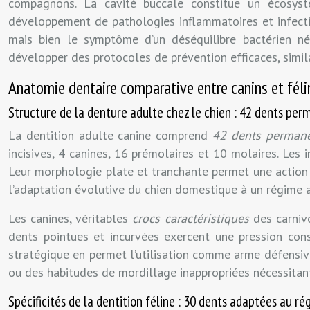
compagnons. La cavité buccale constitue un écosyst
développement de pathologies inflammatoires et infectie
mais bien le symptôme d’un déséquilibre bactérien né
développer des protocoles de prévention efficaces, simil
Anatomie dentaire comparative entre canins et fél
Structure de la denture adulte chez le chien : 42 dents pe
La dentition adulte canine comprend
42 dents perman
incisives, 4 canines, 16 prémolaires et 10 molaires. Les 
Leur morphologie plate et tranchante permet une action d
l’adaptation évolutive du chien domestique à un régime al
Les canines, véritables
crocs caractéristiques
des carniv
dents pointues et incurvées exercent une pression cons
stratégique en permet l’utilisation comme arme défensi
ou des habitudes de mordillage inappropriées nécessitant
Spécificités de la dentition féline : 30 dents adaptées au r