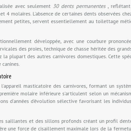
cialisée avec seulement
30 dents permanentes
, reflétan
 et 4 molaires. L’absence de certaines dents observées chez
ièrement petites, servent essentiellement au toilettage mét
ptionnellement développée, avec une courbure prononcé
vicales des proies, technique de chasse héritée des grands
z la plupart des autres carnivores domestiques. Cette spéci
 canines.
atoire
e l’appareil masticatoire des carnivores, formant un syst
 première molaire inférieure s’articulent selon un mécani
ons d’années d’évolution sélective favorisant les individu
s saillantes et des sillons profonds créant un profil dente
e une force de cisaillement maximale lors de la fermeture