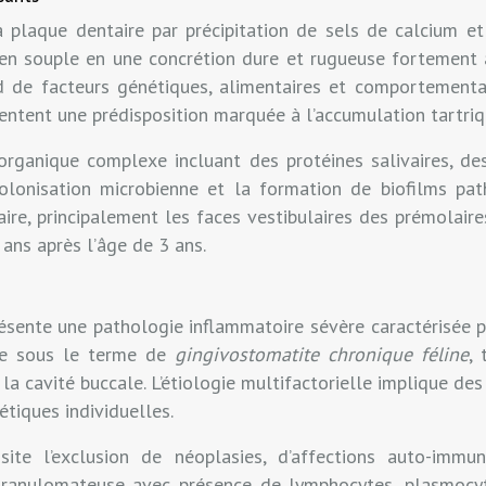
la plaque dentaire par précipitation de sels de calcium e
ien souple en une concrétion dure et rugueuse fortement a
d de facteurs génétiques, alimentaires et comportementaux
sentent une prédisposition marquée à l’accumulation tartriq
rganique complexe incluant des protéines salivaires, des 
colonisation microbienne et la formation de biofilms pat
ire, principalement les faces vestibulaires des prémolaire
ans après l’âge de 3 ans.
sente une pathologie inflammatoire sévère caractérisée pa
née sous le terme de
gingivostomatite chronique féline
,
 cavité buccale. L’étiologie multifactorielle implique des 
étiques individuelles.
site l’exclusion de néoplasies, d’affections auto-immu
granulomateuse avec présence de lymphocytes, plasmocyt