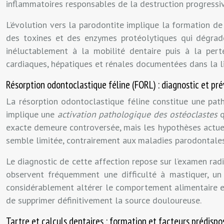
inflammatoires responsables de la destruction progressi
L’évolution vers la parodontite implique la formation d
des toxines et des enzymes protéolytiques qui dégraden
inéluctablement à la mobilité dentaire puis à la pert
cardiaques, hépatiques et rénales documentées dans la li
Résorption odontoclastique féline (FORL) : diagnostic et pr
La résorption odontoclastique féline constitue une path
implique une
activation pathologique des ostéoclastes
q
exacte demeure controversée, mais les hypothèses actuelle
semble limitée, contrairement aux maladies parodontales
Le diagnostic de cette affection repose sur l’examen radi
observent fréquemment une difficulté à mastiquer, un
considérablement altérer le comportement alimentaire et 
de supprimer définitivement la source douloureuse.
Tartre et calculs dentaires : formation et facteurs prédispo